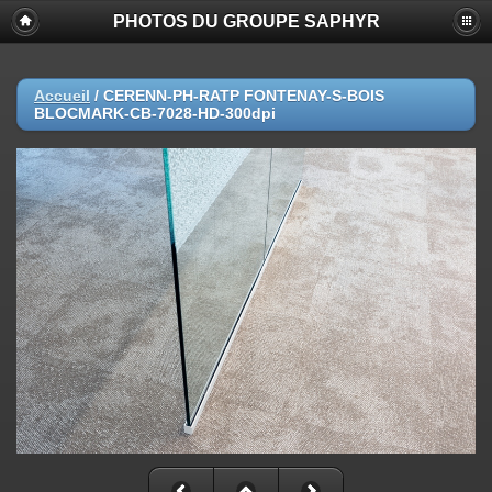
PHOTOS DU GROUPE SAPHYR
Accueil
/
CERENN-PH-RATP FONTENAY-S-BOIS
BLOCMARK-CB-7028-HD-300dpi