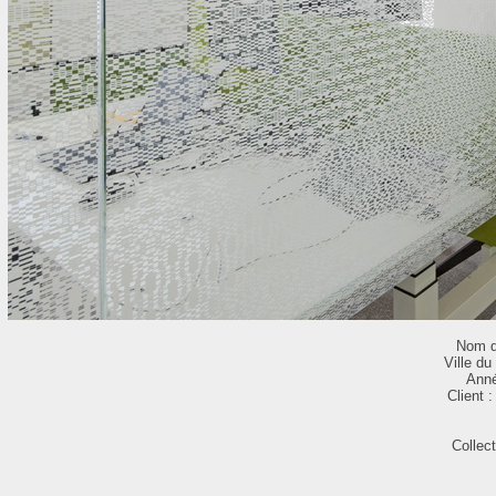
Nom d
Ville du
Anné
Client
Collec