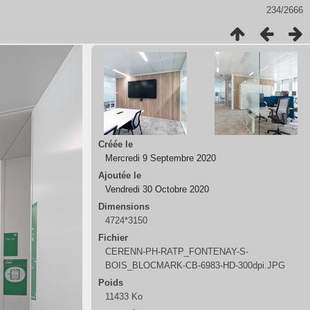
234/2666
Créée le
Mercredi 9 Septembre 2020
Ajoutée le
Vendredi 30 Octobre 2020
Dimensions
4724*3150
Fichier
CERENN-PH-RATP_FONTENAY-S-
BOIS_BLOCMARK-CB-6983-HD-300dpi.JPG
Poids
11433 Ko